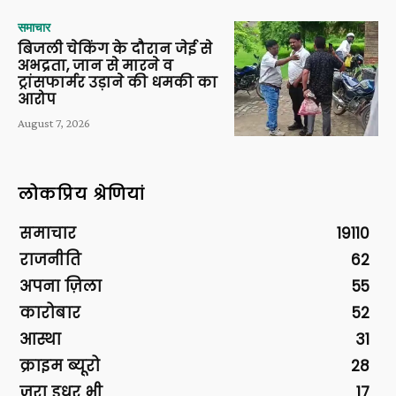
समाचार
बिजली चेकिंग के दौरान जेई से
अभद्रता, जान से मारने व
ट्रांसफार्मर उड़ाने की धमकी का
आरोप
August 7, 2026
लोकप्रिय श्रेणियां
समाचार
19110
राजनीति
62
अपना ज़िला
55
कारोबार
52
आस्था
31
क्राइम ब्यूरो
28
ज़रा इधर भी
17