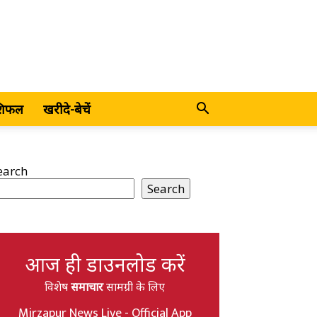
शिफल
खरीदे-बेचें
earch
Search
आज ही डाउनलोड करें
विशेष
समाचार
सामग्री के लिए
Mirzapur News Live - Official App