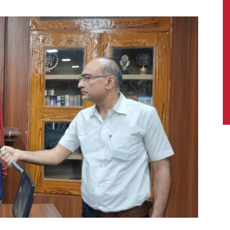
News,
Latest
News