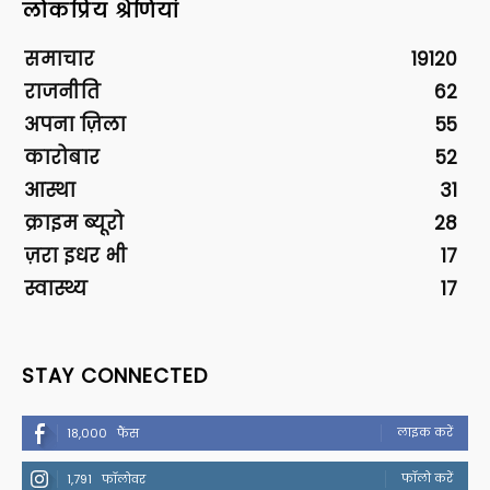
लोकप्रिय श्रेणियां
समाचार
19120
राजनीति
62
अपना ज़िला
55
कारोबार
52
आस्था
31
क्राइम ब्यूरो
28
ज़रा इधर भी
17
स्वास्थ्य
17
STAY CONNECTED
लाइक करें
18,000
फैंस
फॉलो करें
1,791
फॉलोवर