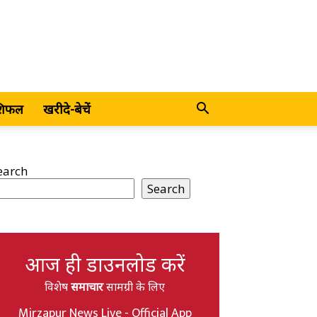
शिफल
खरीदे-बेचें
earch
Search
आज ही डाउनलोड करें
विशेष
समाचार
सामग्री के लिए
Mirzapur News Live - Official App