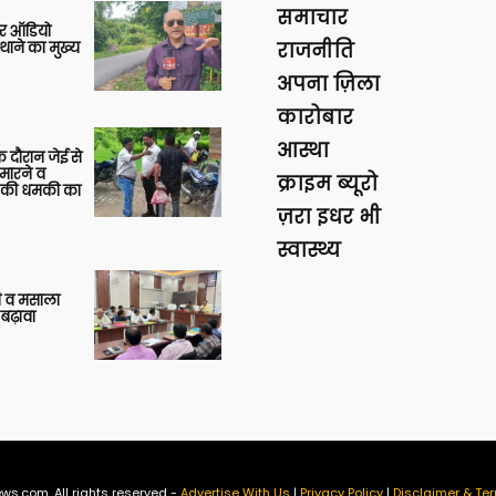
समाचार
र ऑडियो
थाने का मुख्य
राजनीति
अपना ज़िला
कारोबार
आस्था
 दौरान जेई से
 मारने व
क्राइम ब्यूरो
ाने की धमकी का
ज़रा इधर भी
स्वास्थ्य
्जी व मसाला
बढ़ावा
ws.com. All rights reserved -
Advertise With Us
|
Privacy Policy
|
Disclaimer & Ter