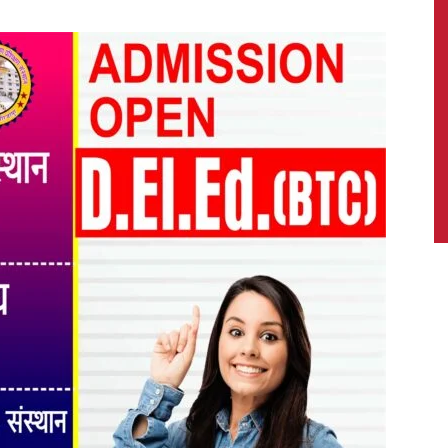
News,
Latest
News