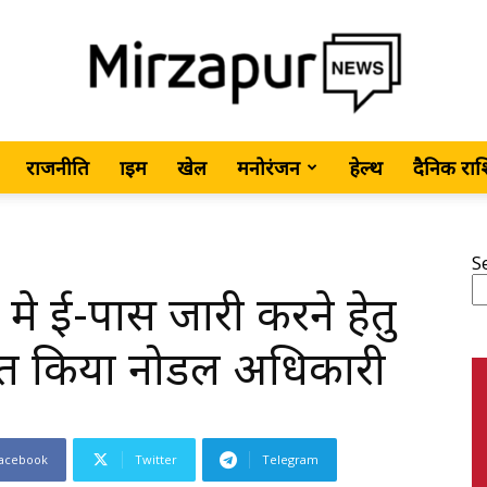
राजनीति
क्राइम
खेल
मनोरंजन
हेल्थ
दैनिक रा
MirzapurNews.com
S
े ई-पास जारी करने हेतु
•
ित किया नोडल अधिकारी
acebook
Twitter
Telegram
Hindi