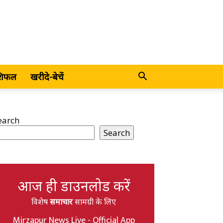
शिफल
खरीदे-बेचें
earch
Search
आज ही डाउनलोड करें
विशेष
समाचार
सामग्री के लिए
Mirzapur News Live - Official App