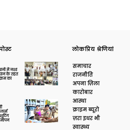
पोस्ट
लोकप्रिय श्रेणियां
समाचार
थानों में नशा
यान के तहत
राजनीति
क्रम का
अपना ज़िला
कारोबार
आस्था
ीं
क्राइम ब्यूरो
ार्म
शूटिंग
ज़रा इधर भी
 समापन
स्वास्थ्य