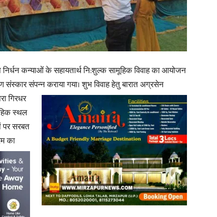
in
्वारा निर्धन कन्याओं के सहायतार्थ नि:शुल्क सामूहिक विवाह का आयोजन
ण संस्कार संपन्न कराया गया। शुभ विवाह हेतु बारात अग्रसेन
Hindi,
वारा गिरधर
वाहिक स्थल
ों पर सरबत
रम का
Today
Hindi