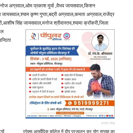
मनोज अग्रवाल,ओम प्रकाश मुर्या ,वैभव जायसवाल,किशन
ायसवाल,श्याम कृष्ण गुप्ता,बद्री अग्रवाल,कमता अग्रवाल,राजेंद्र
ी,आशीष सिंह जायसवाल,मनोज श्रीवास्तव,श्यामा क्रॉकरी,जिला
नल
वन्दिता
अगला लेख
यों
एपेक्स आयुर्वेदिक कॉलेज में दीप प्रज्वलन कर योग सप्ताह का