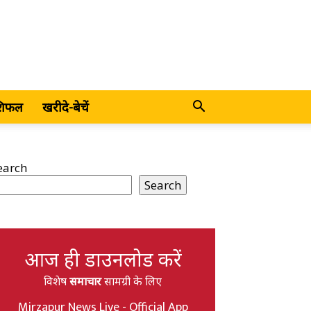
शिफल
खरीदे-बेचें
earch
Search
आज ही डाउनलोड करें
विशेष
समाचार
सामग्री के लिए
Mirzapur News Live - Official App