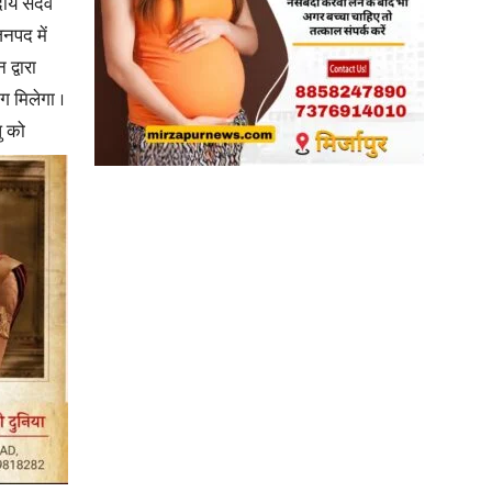
ुदाय सदैव
जनपद में
द्वारा
 मिलेगा ।
ु को