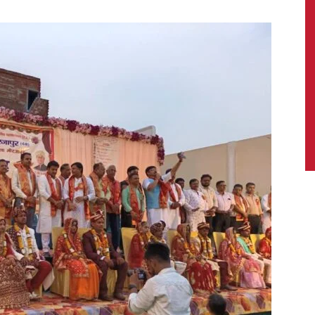
News,
Latest
News