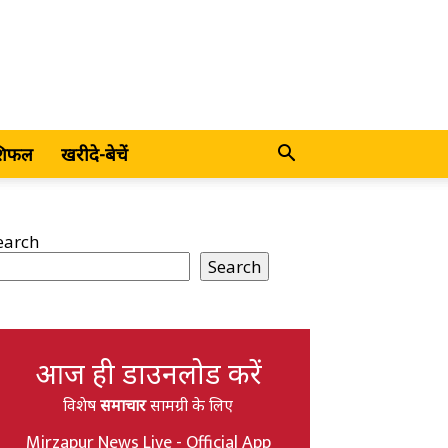
शिफल
खरीदे-बेचें
earch
Search
आज ही डाउनलोड करें
विशेष
समाचार
सामग्री के लिए
Mirzapur News Live - Official App