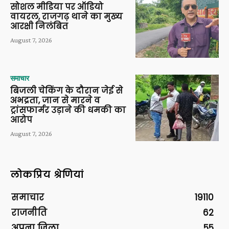
सोशल मीडिया पर ऑडियो
वायरल, राजगढ़ थाने का मुख्य
आरक्षी निलंबित
August 7, 2026
समाचार
बिजली चेकिंग के दौरान जेई से
अभद्रता, जान से मारने व
ट्रांसफार्मर उड़ाने की धमकी का
आरोप
August 7, 2026
लोकप्रिय श्रेणियां
समाचार
19110
राजनीति
62
अपना ज़िला
55