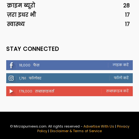
क्राइम ब्यूरो
28
ज़रा इधर भी
17
स्वास्थ्य
17
STAY CONNECTED
लाइक करें
18,000
फैंस
फॉलो करें
1,791
फॉलोवर
सब्सक्राइब करें
179,000
सब्सक्राइबर्स
© Mirzapurnews.com. All rights reserved -
Advertise With Us
|
Privacy
Policy
|
Disclaimer & Terms of Service