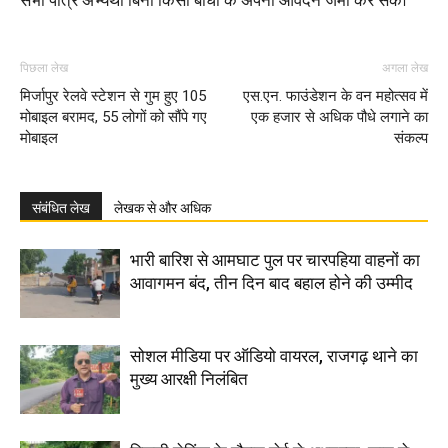
सभी पात्र अभ्यर्थी बिना किसी बाधा के अपना आवेदन जमा कर सकें।
पिछला लेख
अगला लेख
मिर्जापुर रेलवे स्टेशन से गुम हुए 105
एस.एन. फाउंडेशन के वन महोत्सव में
मोबाइल बरामद, 55 लोगों को सौंपे गए
एक हजार से अधिक पौधे लगाने का
मोबाइल
संकल्प
संबंधित लेख
लेखक से और अधिक
भारी बारिश से आमघाट पुल पर चारपहिया वाहनों का
आवागमन बंद, तीन दिन बाद बहाल होने की उम्मीद
सोशल मीडिया पर ऑडियो वायरल, राजगढ़ थाने का
मुख्य आरक्षी निलंबित