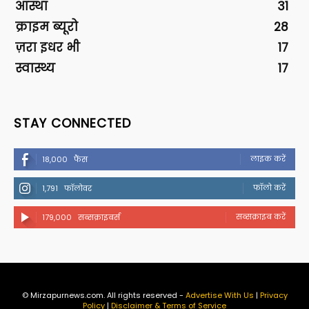
आस्था
31
क्राइम ब्यूरो
28
ज़रा इधर भी
17
स्वास्थ्य
17
STAY CONNECTED
लाइक करें
18,000
फैंस
फॉलो करें
1,791
फॉलोवर
सब्सक्राइब करें
179,000
सब्सक्राइबर्स
© Mirzapurnews.com. All rights reserved -
Advertise With Us
|
Privacy
Policy
|
Disclaimer & Terms of Service